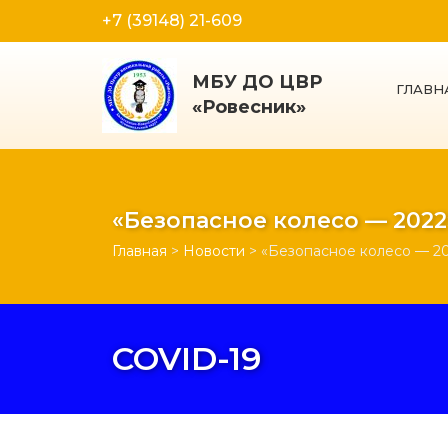
+7 (39148) 21-609
МБУ ДО ЦВР
ГЛАВН
«Ровесник»
«Безопасное колесо — 2022
Главная
>
Новости
>
«Безопасное колесо — 2
COVID-19