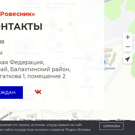
Ровесник»
ОНТАКТЫ
09
u
кая Федерация,
ай, Балахтинский район,
Богаткова 1, помещение 2
АЖДАН
ешение его экрана; источник, откуда пришел на сайт
СОГЛАСЕН
ния сайта посредством интернет-сервисов Яндекс.Метрика