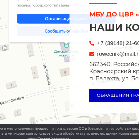
МБУ ДО ЦВР «
НАШИ К
+7 (39148) 21-6
rowecnik@mail.r
662340, Российс
Красноярский кр
п. Балахта, ул. 
ОБРАЩЕНИЯ ГР
о местоположении; ip-адрес; тип, язык, версия ОС и браузера; тип устройства и разр
ь; эта же информация используется для обработки статистических данных использова
и/или Спутник/аналитика).