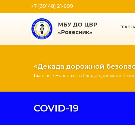
+7 (39148) 21-609
МБУ ДО ЦВР
ГЛАВН
«Ровесник»
«Декада дорожной безопас
Главная
>
Новости
>
«Декада дорожной безоп
COVID-19