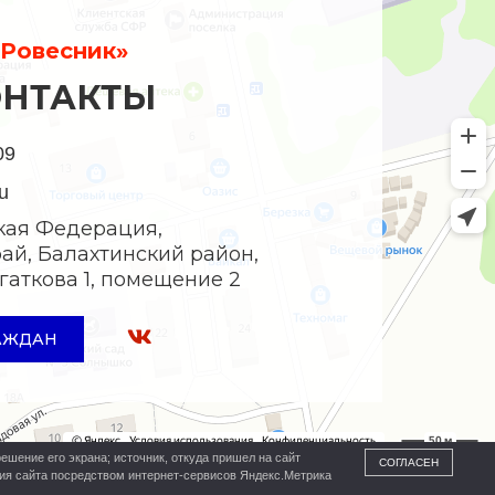
Ровесник»
ОНТАКТЫ
09
u
кая Федерация,
ай, Балахтинский район,
Богаткова 1, помещение 2
АЖДАН
ешение его экрана; источник, откуда пришел на сайт
СОГЛАСЕН
ния сайта посредством интернет-сервисов Яндекс.Метрика