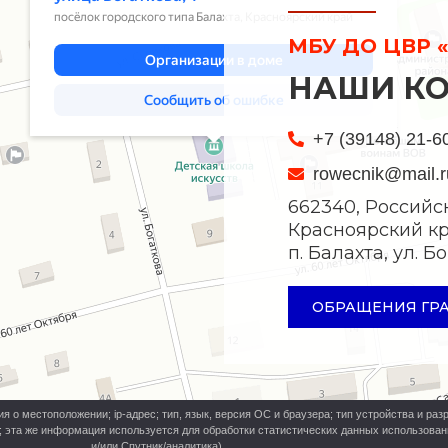
МБУ ДО ЦВР «
НАШИ К
+7 (39148) 21-6
rowecnik@mail.r
662340, Российс
Красноярский кр
п. Балахта, ул. 
ОБРАЩЕНИЯ ГР
о местоположении; ip-адрес; тип, язык, версия ОС и браузера; тип устройства и разр
ь; эта же информация используется для обработки статистических данных использова
и/или Спутник/аналитика).