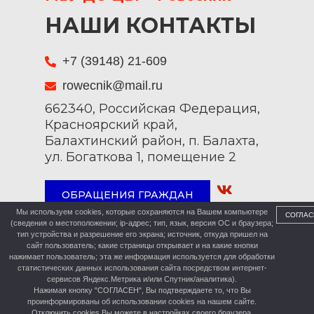
НАШИ КОНТАКТЫ
+7 (39148) 21-609
rowecnik@mail.ru
662340, Российская Федерация,
Красноярский край,
Балахтинский район, п. Балахта,
ул. Богаткова 1, помещение 2
ОБРАЩЕНИЯ ГРАЖДАН
Мы используем cookies, которые сохраняются на Вашем компьютере
СОГЛАС
(сведения о местоположении; ip-адрес; тип, язык, версия ОС и браузера;
тип устройства и разрешение его экрана; источник, откуда пришел на
сайт пользователь; какие страницы открывает и на какие кнопки
нажимает пользователь; эта же информация используется для обработки
статистических данных использования сайта посредством интернет-
сервисов Яндекс.Метрика и/или Спутник/аналитика).
Нажимая кнопку "СОГЛАСЕН", Вы подтверждаете то, что Вы
проинформированы об использовании cookies на нашем сайте.
Отключить cookies Вы можете в настройках своего браузера.