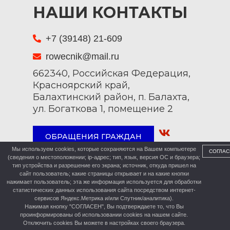
НАШИ КОНТАКТЫ
+7 (39148) 21-609
rowecnik@mail.ru
662340, Российская Федерация,
Красноярский край,
Балахтинский район, п. Балахта,
ул. Богаткова 1, помещение 2
ОБРАЩЕНИЯ ГРАЖДАН
Мы используем cookies, которые сохраняются на Вашем компьютере
СОГЛАС
(сведения о местоположении; ip-адрес; тип, язык, версия ОС и браузера;
тип устройства и разрешение его экрана; источник, откуда пришел на
сайт пользователь; какие страницы открывает и на какие кнопки
нажимает пользователь; эта же информация используется для обработки
статистических данных использования сайта посредством интернет-
сервисов Яндекс.Метрика и/или Спутник/аналитика).
Нажимая кнопку "СОГЛАСЕН", Вы подтверждаете то, что Вы
проинформированы об использовании cookies на нашем сайте.
Отключить cookies Вы можете в настройках своего браузера.