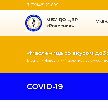
+7 (39148) 21-609
МБУ ДО ЦВР
ГЛАВН
«Ровесник»
«Масленица со вкусом доб
Главная
>
Новости
>
«Масленица со вкусом д
COVID-19