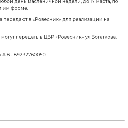
юбой день масленичной недели, до 17 марта, по
й им форме.
а передают в «Ровесник» для реализации на
могут передать в ЦВР «Ровесник» ул.Богаткова,
 А.В.- 89232760050