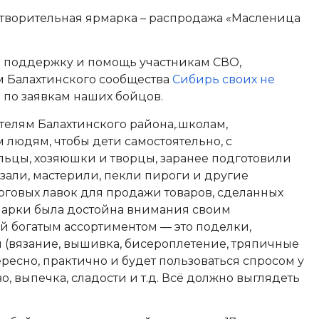
готворительная ярмарка – распродажа «Масленица
в поддержку и помощь участникам СВО,
 Балахтинского сообщества
Сибирь своих не
 по заявкам наших бойцов.
елям Балахтинского района,.школам,
людям, чтобы дети самостоятельно, с
льцы, хозяюшки и творцы, заранее подготовили
зали, мастерили, пекли пироги и другие
рговых лавок для продажи товаров, сделанных
марки была достойна внимания своим
 богатым ассортиментом — это поделки,
 (вязание, вышивка, бисероплетение, тряпичные
тересно, практично и будет пользоваться спросом у
о, выпечка, сладости и т.д. Всё должно выглядеть