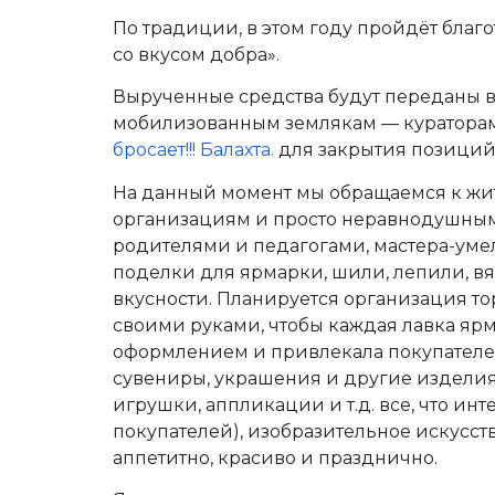
По традиции, в этом году пройдёт бла
со вкусом добра».
Вырученные средства будут переданы 
мобилизованным землякам — кураторам
бросает!!! Балахта.
для закрытия позиций
На данный момент мы обращаемся к жит
организациям и просто неравнодушным 
родителями и педагогами, мастера-уме
поделки для ярмарки, шили, лепили, вя
вкусности. Планируется организация то
своими руками, чтобы каждая лавка яр
оформлением и привлекала покупателей
сувениры, украшения и другие изделия
игрушки, аппликации и т.д. все, что ин
покупателей), изобразительное искусств
аппетитно, красиво и празднично.