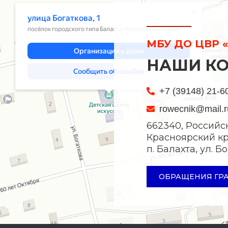
МБУ ДО ЦВР «
НАШИ К
+7 (39148) 21-6
rowecnik@mail.r
662340, Российс
Красноярский кр
п. Балахта, ул. 
ОБРАЩЕНИЯ ГР