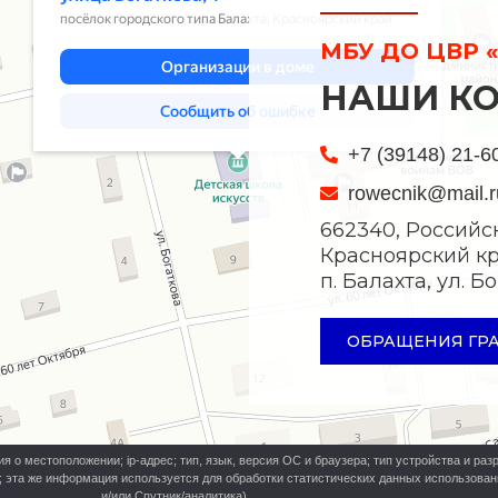
МБУ ДО ЦВР «
НАШИ К
+7 (39148) 21-6
rowecnik@mail.r
662340, Российс
Красноярский кр
п. Балахта, ул. 
ОБРАЩЕНИЯ ГР
о местоположении; ip-адрес; тип, язык, версия ОС и браузера; тип устройства и разр
ь; эта же информация используется для обработки статистических данных использова
и/или Спутник/аналитика).