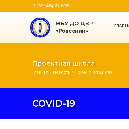
+7 (39148) 21-609
МБУ ДО ЦВР
ГЛАВН
«Ровесник»
Проектная школа
Главная
>
Новости
>
Проектная школа
COVID-19