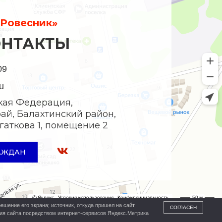
Ровесник»
ОНТАКТЫ
09
u
кая Федерация,
ай, Балахтинский район,
Богаткова 1, помещение 2
АЖДАН
ешение его экрана; источник, откуда пришел на сайт
СОГЛАСЕН
ния сайта посредством интернет-сервисов Яндекс.Метрика