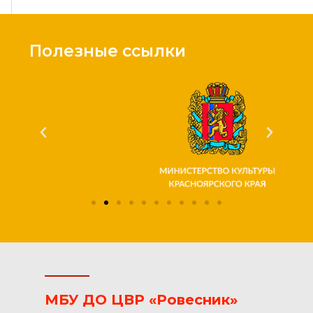
Полезные ссылки
МБУ ДО ЦВР «Ровесник»