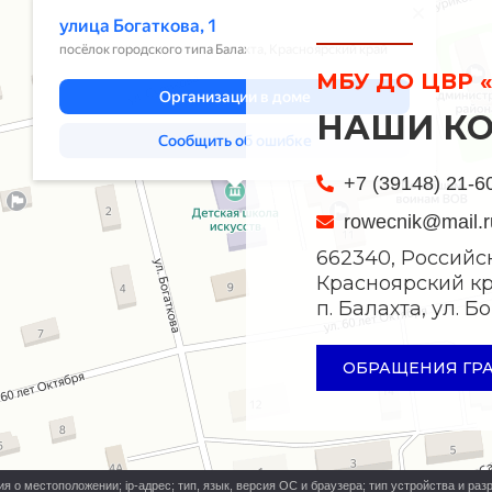
МБУ ДО ЦВР «
НАШИ К
+7 (39148) 21-6
rowecnik@mail.r
662340, Российс
Красноярский кр
п. Балахта, ул. 
ОБРАЩЕНИЯ ГР
о местоположении; ip-адрес; тип, язык, версия ОС и браузера; тип устройства и разр