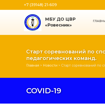
+7 (39148) 21-609
МБУ ДО ЦВР
ГЛАВН
«Ровесник»
Старт соревнований по сп
педагогических команд.
Главная
>
Новости
>
Старт соревнований по с
COVID-19