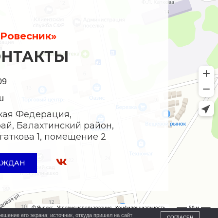
Ровесник»
ОНТАКТЫ
09
u
кая Федерация,
ай, Балахтинский район,
Богаткова 1, помещение 2
АЖДАН
ешение его экрана; источник, откуда пришел на сайт
СОГЛАСЕН